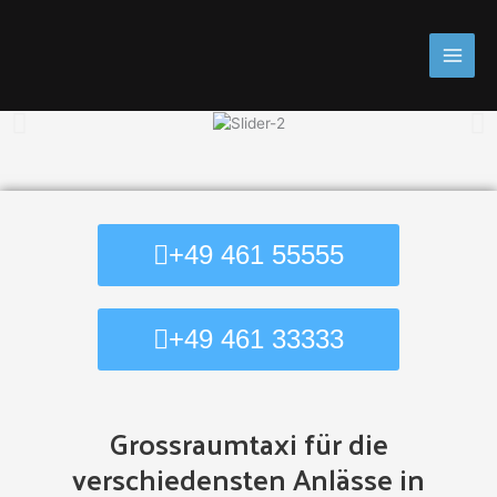
Skip
to
content
+49 461 55555
+49 461 33333
Grossraumtaxi für die
verschiedensten Anlässe in